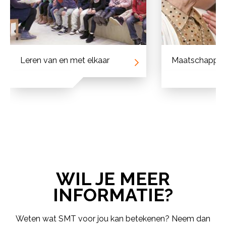
Maatschappelijke opgave
Slimme ke
toekomst
WIL JE MEER
INFORMATIE?
Weten wat SMT voor jou kan betekenen? Neem dan