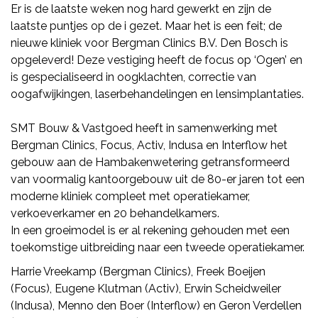
Er is de laatste weken nog hard gewerkt en zijn de
laatste puntjes op de i gezet. Maar het is een feit; de
nieuwe kliniek voor Bergman Clinics B.V. Den Bosch is
opgeleverd! Deze vestiging heeft de focus op ‘Ogen’ en
is gespecialiseerd in oogklachten, correctie van
oogafwijkingen, laserbehandelingen en lensimplantaties.
SMT Bouw & Vastgoed heeft in samenwerking met
Bergman Clinics, Focus, Activ, Indusa en Interflow het
gebouw aan de Hambakenwetering getransformeerd
van voormalig kantoorgebouw uit de 80-er jaren tot een
moderne kliniek compleet met operatiekamer,
verkoeverkamer en 20 behandelkamers.
In een groeimodel is er al rekening gehouden met een
toekomstige uitbreiding naar een tweede operatiekamer.
Harrie Vreekamp (Bergman Clinics), Freek Boeijen
(Focus), Eugene Klutman (Activ), Erwin Scheidweiler
(Indusa), Menno den Boer (Interflow) en Geron Verdellen